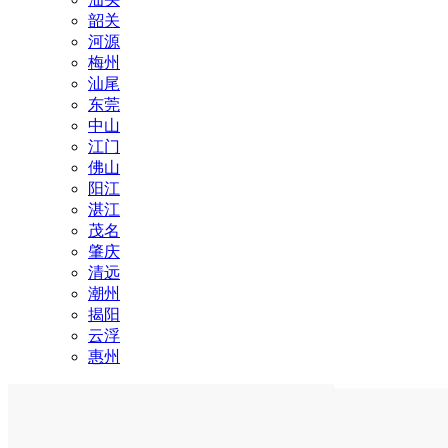
韶关
河源
梅州
汕尾
东莞
中山
江门
佛山
阳江
湛江
茂名
肇庆
清远
潮州
揭阳
云浮
惠州