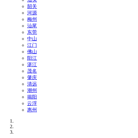
韶关
河源
梅州
汕尾
东莞
中山
江门
佛山
阳江
湛江
茂名
肇庆
清远
潮州
揭阳
云浮
惠州