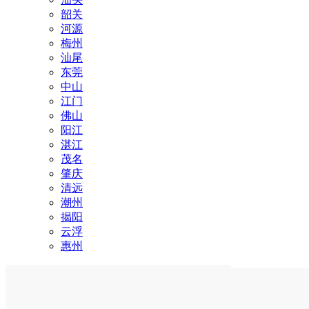
韶关
河源
梅州
汕尾
东莞
中山
江门
佛山
阳江
湛江
茂名
肇庆
清远
潮州
揭阳
云浮
惠州