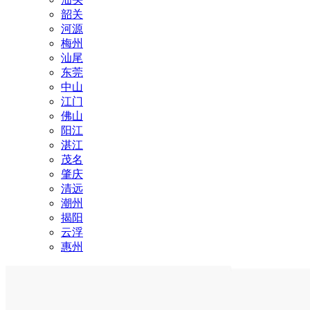
韶关
河源
梅州
汕尾
东莞
中山
江门
佛山
阳江
湛江
茂名
肇庆
清远
潮州
揭阳
云浮
惠州