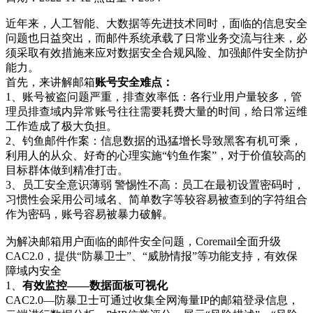
近年来，人工智能、大数据等先进技术同时，面临的信息安全
问题也日益突出，而邮件系统承载了日常业务交流与往来，必
须采取有效措施来应对数据安全合规风险、加强邮件安全防护
能力。
首先，来讲解邮箱
账号安全难点：
1、账号被盗问题严重，排查效率低：各行业用户量较多，管
理员排查域内异常账号往往需要耗费大量的时间，给日常运维
工作造成了极大负担。
2、钓鱼邮件作案：信息数据的迅猛增长导致黑客有机可乘，
利用人的从众、好奇的心理实施“钓鱼作案”，对于价值较高的
目标群体做到精准打击。
3、员工安全意识薄弱 警惕性不高：员工在最初设置密码时，
习惯性会采用公司域名、简单数字等较容易被查到的字符组合
作为密码，账号容易被暴力破解。
为解决邮箱用户面临的邮件安全问题，Coremail全面升级
CAC2.0，提供“防暴卫士”、“威胁情报”等功能支持，有效保
障域内安全
1、
有效监控——数据面板可视化
CAC2.0—防暴卫士可通过收集全网海量IP的邮箱登录信息，